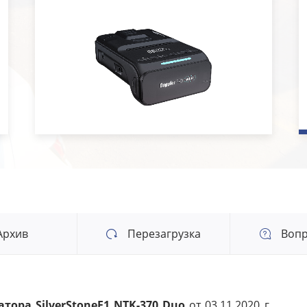
Архив
Перезагрузка
Вопр
ора SilverStoneF1 NTK-370 Duo
от 03.11.2020 г.