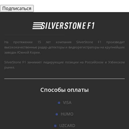
На протяжении 15 лет компания SilverStone F1 производит
высококачественные радар-детекторы и видеорегистраторы на крупнейших
заводах Южной Кореи.
SilverStone F1 занимает лидирующие позиции на Российском и Узбекском
рынке.
Способы оплаты
VISA
HUMO
UZCARD