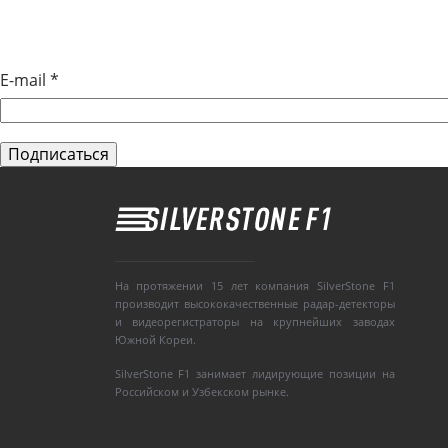
E-mail
*
На протяжении 15 лет компания SilverStone F1
производит высококачественные радар-детекторы
и видеорегистраторы на крупнейших заводах
Южной Кореи.
SilverStone F1 занимает лидирующие позиции на
Российском и Узбекском рынке.