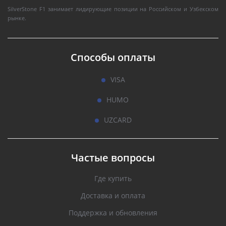
SilverStone F1 занимает лидирующие позиции на Российском и Узбекском
рынке.
Способы оплаты
VISA
HUMO
UZCARD
Частые вопросы
Где купить
Доставка и оплата
Поддержка и обновления