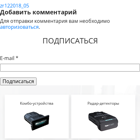
zr122018_05
НАВИГАЦИЯ
Добавить комментарий
ПО
Для отправки комментария вам необходимо
авторизоваться
.
ЗАПИСЯМ
ПОДПИСАТЬСЯ
E-mail
*
Комбо-устройства
Радар-детекторы