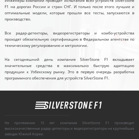
Инженеры компании проводят испытания всех устройств SilverStone
F1 на дорогах России и стран СНГ. И только после этого лучшие и
оптимальные модели, которые прошли все тесты, запускаются в
производство.
Все радар-детекторы, видеорегистраторы и комбо-устройства
проходят обязательную сертификацию в Федеральном агентстве по
техническому регулированию и метрологии.
На сегодняшний день компания SilverStone F1 вкладывает
значительные средства в максимально быструю адаптацию
продукции к Узбекскому рынку. Это в первую очередь разработка
программного обеспечения для устройств SilverStone F1.
На протяжении 15 лет компания SilverStone F1 производит
высококачественные радар-детекторы и видеорегистраторы на крупнейших
заводах Южной Кореи.