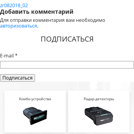
zr082018_02
НАВИГАЦИЯ
Добавить комментарий
ПО
Для отправки комментария вам необходимо
авторизоваться
.
ЗАПИСЯМ
ПОДПИСАТЬСЯ
E-mail
*
Комбо-устройства
Радар-детекторы