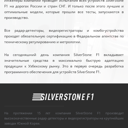
Инженеры компании проводят испытания всех устройств SilverStone
F1 на дорогах России и стран СНГ. И только после этого лучшие и
оптимальные модели, которые прошли все тесты, запускаются в
производство.
Все радар-детекторы, видеорегистраторы и комбо-устройства
проходят обязательную сертификацию в Федеральном агентстве по
техническому регулированию и метрологии.
На сегодняшний день компания SilverStone F1 вкладывает
значительные средства в максимально быструю адаптацию
продукции к Узбекскому рынку. Это в первую очередь разработка
программного обеспечения для устройств SilverStone F1.
На протяжении 15 лет компания SilverStone F1 производит
высококачественные радар-детекторы и видеорегистраторы на крупнейших
заводах Южной Кореи.