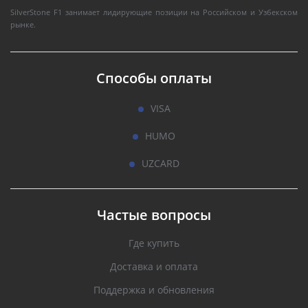
SilverStone F1 занимает лидирующие позиции на Российском и Узбекском
рынке.
Способы оплаты
VISA
HUMO
UZCARD
Частые вопросы
Где купить
Доставка и оплата
Поддержка и обновления