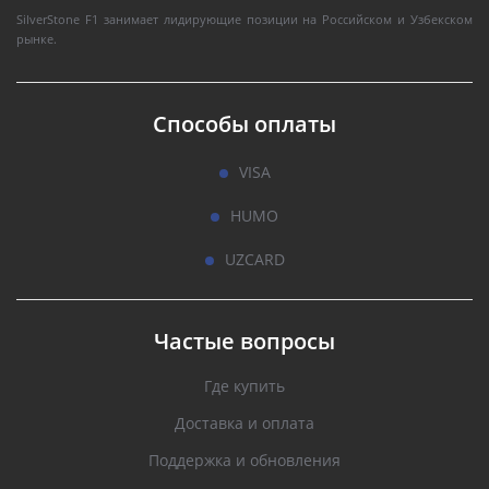
SilverStone F1 занимает лидирующие позиции на Российском и Узбекском
рынке.
Способы оплаты
VISA
HUMO
UZCARD
Частые вопросы
Где купить
Доставка и оплата
Поддержка и обновления