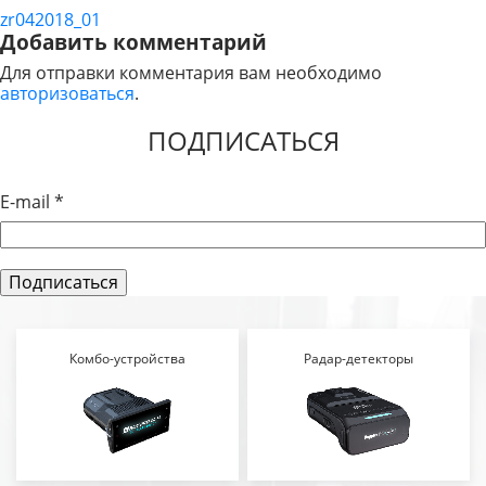
zr042018_01
НАВИГАЦИЯ
Добавить комментарий
ПО
Для отправки комментария вам необходимо
авторизоваться
.
ЗАПИСЯМ
ПОДПИСАТЬСЯ
E-mail
*
Комбо-устройства
Радар-детекторы