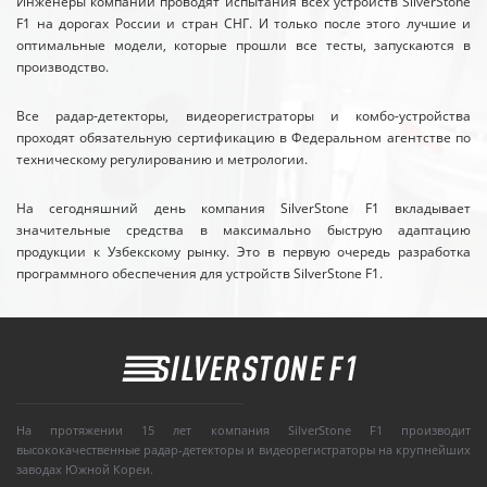
Инженеры компании проводят испытания всех устройств SilverStone
F1 на дорогах России и стран СНГ. И только после этого лучшие и
оптимальные модели, которые прошли все тесты, запускаются в
производство.
Все радар-детекторы, видеорегистраторы и комбо-устройства
проходят обязательную сертификацию в Федеральном агентстве по
техническому регулированию и метрологии.
На сегодняшний день компания SilverStone F1 вкладывает
значительные средства в максимально быструю адаптацию
продукции к Узбекскому рынку. Это в первую очередь разработка
программного обеспечения для устройств SilverStone F1.
На протяжении 15 лет компания SilverStone F1 производит
высококачественные радар-детекторы и видеорегистраторы на крупнейших
заводах Южной Кореи.