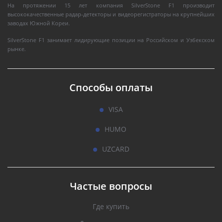
На протяжении 15 лет компания SilverStone F1 производит
высококачественные радар-детекторы и видеорегистраторы на крупнейших
заводах Южной Кореи.
SilverStone F1 занимает лидирующие позиции на Российском и Узбекском
рынке.
Способы оплаты
VISA
HUMO
UZCARD
Частые вопросы
Где купить