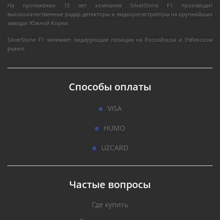
На протяжении 15 лет компания SilverStone F1 производит
высококачественные радар-детекторы и видеорегистраторы на крупнейших
заводах Южной Кореи.
SilverStone F1 занимает лидирующие позиции на Российском и Узбекском
рынке.
Способы оплаты
VISA
HUMO
UZCARD
Частые вопросы
Где купить