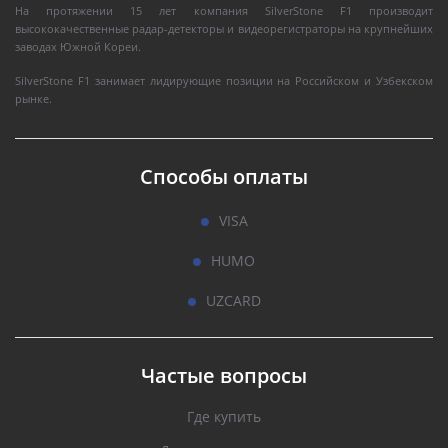
На протяжении 15 лет компания SilverStone F1 производит
высококачественные радар-детекторы и видеорегистраторы на крупнейших
заводах Южной Кореи.
SilverStone F1 занимает лидирующие позиции на Российском и Узбекском
рынке.
Способы оплаты
VISA
HUMO
UZCARD
Частые вопросы
Где купить