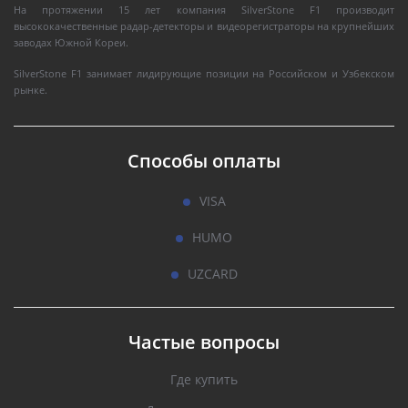
На протяжении 15 лет компания SilverStone F1 производит
высококачественные радар-детекторы и видеорегистраторы на крупнейших
заводах Южной Кореи.
SilverStone F1 занимает лидирующие позиции на Российском и Узбекском
рынке.
Способы оплаты
VISA
HUMO
UZCARD
Частые вопросы
Где купить