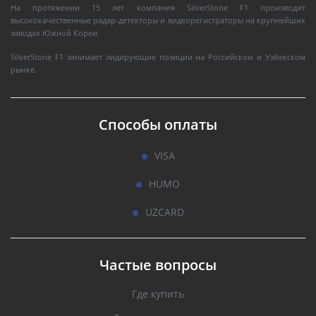
На протяжении 15 лет компания SilverStone F1 производит
высококачественные радар-детекторы и видеорегистраторы на крупнейших
заводах Южной Кореи.
SilverStone F1 занимает лидирующие позиции на Российском и Узбекском
рынке.
Способы оплаты
VISA
HUMO
UZCARD
Частые вопросы
Где купить