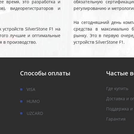
е время, это разработка и
обязательную сертификаци
ов), видеорегистраторов и
регулированию и метрологи
На сегодняшний день компа
устройств SilverStone F1 на
средства в максимально 
 этого лучшие и оптимальные
рынку. Это в первую очере
я в производство.
устройств SilverStone F1.
Способы оплаты
Частые 
Где купить
VISA
Доставка и о
HUMO
Поддержка и
UZCARD
Гарантия