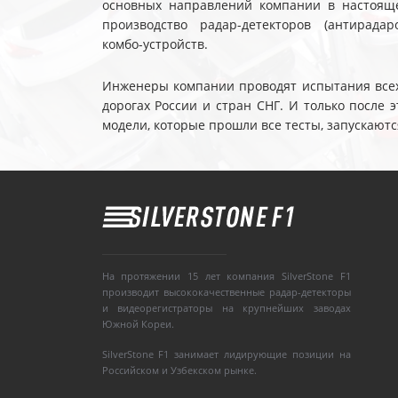
основных направлений компании в настояще
производство радар-детекторов (антирадар
комбо-устройств.
Инженеры компании проводят испытания всех 
дорогах России и стран СНГ. И только после
модели, которые прошли все тесты, запускаютс
На протяжении 15 лет компания SilverStone F1
производит высококачественные радар-детекторы
и видеорегистраторы на крупнейших заводах
Южной Кореи.
SilverStone F1 занимает лидирующие позиции на
Российском и Узбекском рынке.