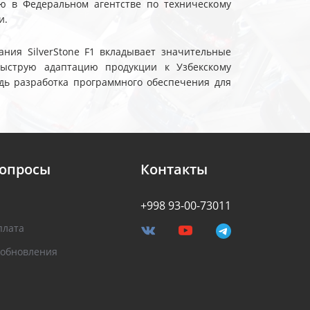
ю в Федеральном агентстве по техническому
и.
ния SilverStone F1 вкладывает значительные
быструю адаптацию продукции к Узбекскому
дь разработка программного обеспечения для
вопросы
Контакты
+998 93-00-73011
плата
 обновления