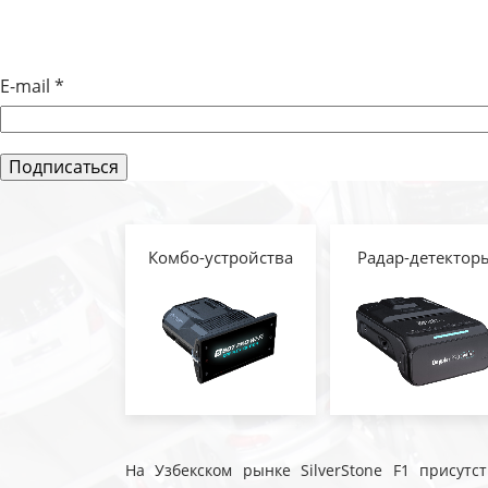
ЗАПИСЯМ
E-mail
*
Комбо-устройства
Радар-детектор
На Узбекском рынке SilverStone F1 присутс