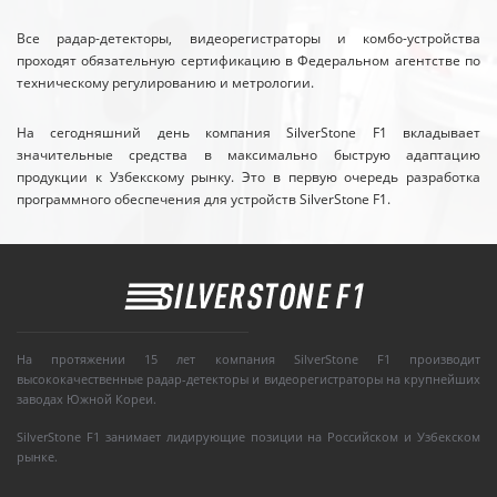
Все радар-детекторы, видеорегистраторы и комбо-устройства
проходят обязательную сертификацию в Федеральном агентстве по
техническому регулированию и метрологии.
На сегодняшний день компания SilverStone F1 вкладывает
значительные средства в максимально быструю адаптацию
продукции к Узбекскому рынку. Это в первую очередь разработка
программного обеспечения для устройств SilverStone F1.
На протяжении 15 лет компания SilverStone F1 производит
высококачественные радар-детекторы и видеорегистраторы на крупнейших
заводах Южной Кореи.
SilverStone F1 занимает лидирующие позиции на Российском и Узбекском
рынке.