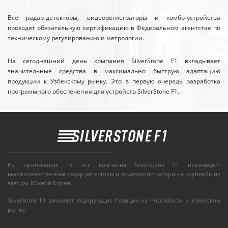
Все радар-детекторы, видеорегистраторы и комбо-устройства
проходят обязательную сертификацию в Федеральном агентстве по
техническому регулированию и метрологии.
На сегодняшний день компания SilverStone F1 вкладывает
значительные средства в максимально быструю адаптацию
продукции к Узбекскому рынку. Это в первую очередь разработка
программного обеспечения для устройств SilverStone F1.
На протяжении 15 лет компания SilverStone F1 производит
высококачественные радар-детекторы и видеорегистраторы на крупнейших
заводах Южной Кореи.
SilverStone F1 занимает лидирующие позиции на Российском и Узбекском
рынке.