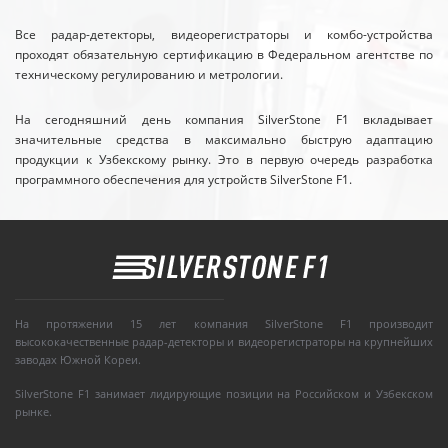
Все радар-детекторы, видеорегистраторы и комбо-устройства
проходят обязательную сертификацию в Федеральном агентстве по
техническому регулированию и метрологии.
На сегодняшний день компания SilverStone F1 вкладывает
значительные средства в максимально быструю адаптацию
продукции к Узбекскому рынку. Это в первую очередь разработка
программного обеспечения для устройств SilverStone F1.
На протяжении 15 лет компания SilverStone F1 производит
высококачественные радар-детекторы и видеорегистраторы на крупнейших
заводах Южной Кореи.
SilverStone F1 занимает лидирующие позиции на Российском и Узбекском
рынке.