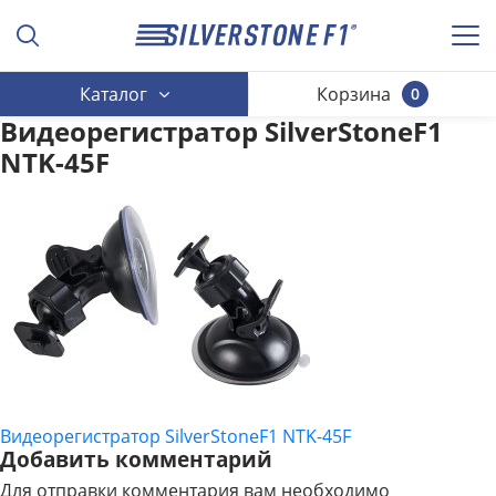
Каталог
Корзина
0
Видеорегистратор SilverStoneF1
NTK-45F
Видеорегистратор SilverStoneF1 NTK-45F
НАВИГАЦИЯ
Добавить комментарий
ПО
Для отправки комментария вам необходимо