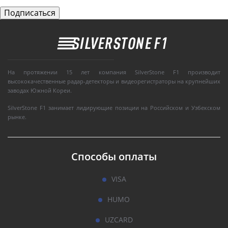
На протяжении 15 лет компания SilverStone F1 производит
высококачественные радар-детекторы и видеорегистраторы на крупнейших
заводах Южной Кореи.
SilverStone F1 занимает лидирующие позиции на Российском и Узбекском
рынке.
Способы оплаты
VISA
HUMO
UZCARD