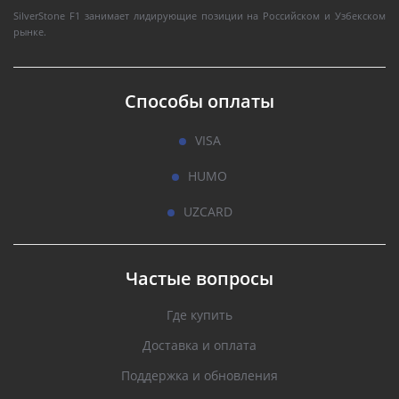
SilverStone F1 занимает лидирующие позиции на Российском и Узбекском
рынке.
Способы оплаты
VISA
HUMO
UZCARD
Частые вопросы
Где купить
Доставка и оплата
Поддержка и обновления