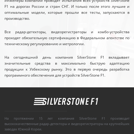
Инженеры компании проводят испытания всех устройств SilverStone
F1 на дорогах России и стран СНГ. И только после этого лучшие и
оптимальные модели, которые прошли все тесты, запускаются в
производство.
Все радар-детекторы, видеорегистраторы и комбо-устройства
проходят обязательную сертификацию в Федеральном агентстве по
техническому регулированию и метрологии.
На сегодняшний день компания SilverStone F1 вкладывает
значительные средства в максимально быструю адаптацию
продукции к Узбекскому рынку. Это в первую очередь разработка
программного обеспечения для устройств SilverStone F1.
На протяжении 15 лет компания SilverStone F1 производит
высококачественные радар-детекторы и видеорегистраторы на крупнейших
заводах Южной Кореи.