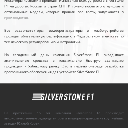
Инженеры компании проводят испытания всех устройств SilverStone
F1 на дорогах России и стран СНГ. И только после этого лучшие и
оптимальные модели, которые прошли все тесты, запускаются в
производство.
Все радар-детекторы, видеорегистраторы и комбо-устройства
проходят обязательную сертификацию в Федеральном агентстве по
техническому регулированию и метрологии.
На сегодняшний день компания SilverStone F1 вкладывает
значительные средства в максимально быструю адаптацию
продукции к Узбекскому рынку. Это в первую очередь разработка
программного обеспечения для устройств SilverStone F1.
На протяжении 15 лет компания SilverStone F1 производит
высококачественные радар-детекторы и видеорегистраторы на крупнейших
заводах Южной Кореи.