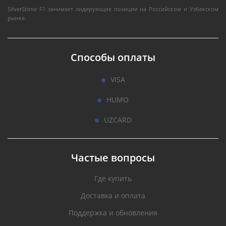
SilverStone F1 занимает лидирующие позиции на Российском и Узбекском
рынке.
Способы оплаты
VISA
HUMO
UZCARD
Частые вопросы
Где купить
Доставка и оплата
Поддержка и обновления