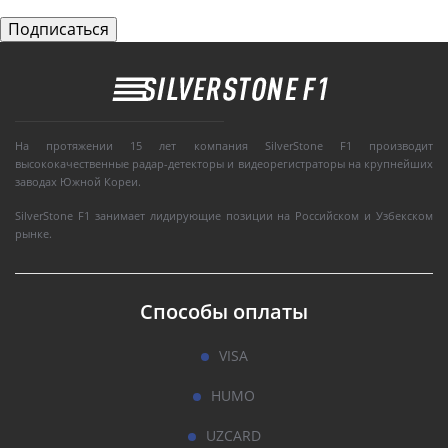
На протяжении 15 лет компания SilverStone F1 производит
высококачественные радар-детекторы и видеорегистраторы на крупнейших
заводах Южной Кореи.
SilverStone F1 занимает лидирующие позиции на Российском и Узбекском
рынке.
Способы оплаты
VISA
HUMO
UZCARD