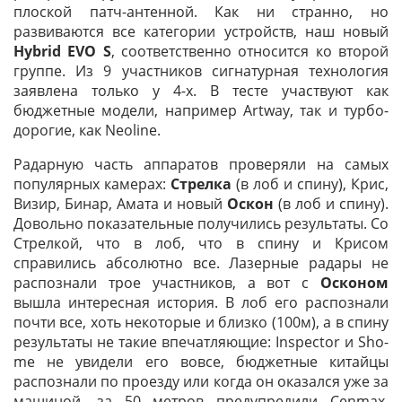
плоской патч-антенной. Как ни странно, но
развиваются все категории устройств, наш новый
Hybrid EVO S
, соответственно относится ко второй
группе. Из 9 участников сигнатурная технология
заявлена только у 4-х. В тесте участвуют как
бюджетные модели, например Artway, так и турбо-
дорогие, как Neoline.
Радарную часть аппаратов проверяли на самых
популярных камерах:
Стрелка
(в лоб и спину), Крис,
Визир, Бинар, Амата и новый
Оскон
(в лоб и спину).
Довольно показательные получились результаты. Со
Стрелкой, что в лоб, что в спину и Крисом
справились абсолютно все. Лазерные радары не
распознали трое участников, а вот с
Осконом
вышла интересная история. В лоб его распознали
почти все, хоть некоторые и близко (100м), а в спину
результаты не такие впечатляющие: Inspector и Sho-
me не увидели его вовсе, бюджетные китайцы
распознали по проезду или когда он оказался уже за
машиной, за 50 метров предупредили Cenmax,