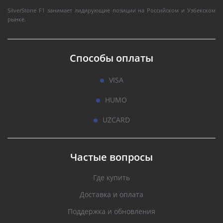
SilverStone F1 занимает лидирующие позиции на Российском и Узбекском
рынке.
Способы оплаты
VISA
HUMO
UZCARD
Частые вопросы
Где купить
Доставка и оплата
Поддержка и обновления