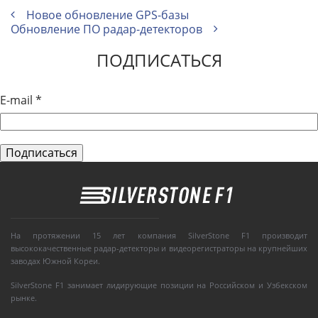
Новое обновление GPS-базы
Обновление ПО радар-детекторов
ПОДПИСАТЬСЯ
E-mail
*
На протяжении 15 лет компания SilverStone F1 производит
высококачественные радар-детекторы и видеорегистраторы на крупнейших
заводах Южной Кореи.
SilverStone F1 занимает лидирующие позиции на Российском и Узбекском
рынке.