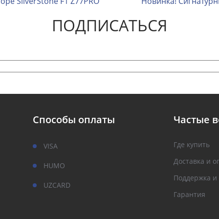
оре SilverStone F1 Z77PRO
Новинка! Сигнатурны
ПОДПИСАТЬСЯ
Способы оплаты
Частые 
Где купить
VISA
Доставка и о
HUMO
Поддержка и
UZCARD
Гарантия