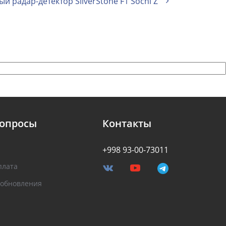
й радар-детектор SilverStone F1 Sochi Z
вопросы
Контакты
+998 93-00-73011
плата
 обновления