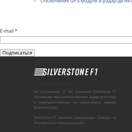
Отключение GPS-модуля в радар-детект
E-mail
*
На протяжении 15 лет компания SilverStone F1
производит высококачественные радар-детекторы
и видеорегистраторы на крупнейших заводах
Южной Кореи.
SilverStone F1 занимает лидирующие позиции на
Российском и Узбекском рынке.