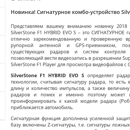
Новинка! Сигнатурное комбо-устройство Silv
Представляем вашему вниманию новинку 201
SilverStone F1 HYBRID EVO S – это СИГНАТУРНОЕ 
отлично зарекомендованную и проверенную вр
рупорной антенной и GPS-приемником, поз
существующих радаров и систем контроля с
позволяющий вести видеозапись в разрешении Su
SilverStone F1 Player для просмотра видеофайлов с 
SilverStone F1 HYBRID EVO S
определяет радар
технологии, считывая сигнатуру радара, то есть 
длину и количество импульсов, а также величин
радаров и помех и именно поэтому может и
проинформировать к какой модели радара (Робот
приближается автомобиль.
Сигнатурная функция дополнена усиленной защи
базу включены Z-сигнатуры, т.е. сигнатуры ложны