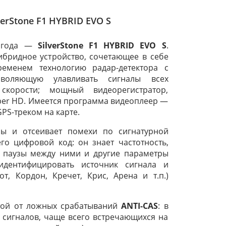
erStone F1 HYBRID EVO S
8 года —
SilverStone F1 HYBRID EVO S
.
гибридное устройство, сочетающее в себе
еменем технологию радар-детектора с
воляющую улавливать сигналы всех
корости; мощный видеорегистратор,
per HD. Имеется программа видеоплеер —
GPS-треком на карте.
ы и отсеивает помехи по сигнатурной
его цифровой код: он знает частотность,
у паузы между ними и другие параметры
дентифицировать источник сигнала и
, Кордон, Кречет, Крис, Арена и т.п.)
той от ложных срабатываний
ANTI-CAS
: в
х сигналов, чаще всего встречающихся на