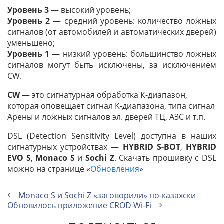
Уровень 3
— высокий уровень;
Уровень 2
— средний уровень: количество ложных
сигналов (от автомобилей и автоматических дверей)
уменьшено;
Уровень 1
— низкий уровень: большинство ложных
сигналов могут быть исключены, за исключением
CW.
CW
— это сигнатурная обработка К-диапазон,
которая оповещает сигнал К-диапазона, типа сигнал
Арены и ложных сигналов эл. дверей ТЦ, АЗС и т.п.
DSL (Detection Sensitivity Level) доступна в наших
сигнатурных устройствах —
HYBRID S-BOT
,
HYBRID
EVO S
,
Monaco S
и
Sochi Z
. Скачать прошивку с DSL
можно на странице «
Обновления
»
Monaco S и Sochi Z «заговорили» по-казахски
Обновилось приложение CROD Wi-Fi