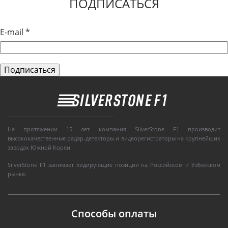
ПОДПИСАТЬСЯ
E-mail
*
На протяжении 15 лет компания SilverStone F1 производит
высококачественные радар-детекторы и видеорегистраторы на крупнейших
заводах Южной Кореи.
SilverStone F1 занимает лидирующие позиции на Российском и Узбекском
рынке.
Способы оплаты