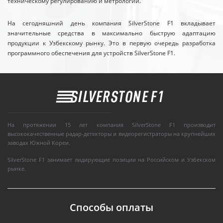
техническому регулированию и метрологии.
На сегодняшний день компания SilverStone F1 вкладывает
значительные средства в максимально быструю адаптацию
продукции к Узбекскому рынку. Это в первую очередь разработка
программного обеспечения для устройств SilverStone F1.
На протяжении 15 лет компания SilverStone F1 производит
высококачественные радар-детекторы и видеорегистраторы на крупнейших
заводах Южной Кореи.
SilverStone F1 занимает лидирующие позиции на Российском и Узбекском
рынке.
Способы оплаты