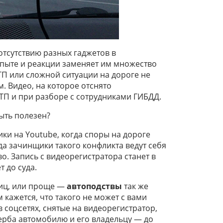
отсутствию разных гаджетов в
опыте и реакции заменяет им множество
ТП или сложной ситуации на дороге не
м. Видео, на которое отснято
П и при разборе с сотрудниками ГИБДД.
быть полезен?
ики на Youtube, когда споры на дороге
а зачинщики такого конфликта ведут себя
о. Запись с видеорегистратора станет в
 до суда.
лиц, или проще —
автоподствы
так же
 кажется, что такого не может с вами
в соцсетях, снятые на видеорегистратор,
ерба автомобилю и его владельцу — до