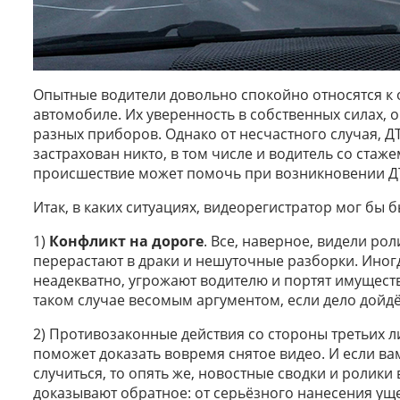
Опытные водители довольно спокойно относятся к 
автомобиле. Их уверенность в собственных силах, 
разных приборов. Однако от несчастного случая, Д
застрахован никто, в том числе и водитель со стаже
происшествие может помочь при возникновении ДТ
Итак, в каких ситуациях, видеорегистратор мог бы 
1)
Конфликт на дороге
. Все, наверное, видели рол
перерастают в драки и нешуточные разборки. Иногд
неадекватно, угрожают водителю и портят имуществ
таком случае весомым аргументом, если дело дойдёт
2) Противозаконные действия со стороны третьих 
поможет доказать вовремя снятое видео. И если вам
случиться, то опять же, новостные сводки и ролики 
доказывают обратное: от серьёзного нанесения ущ