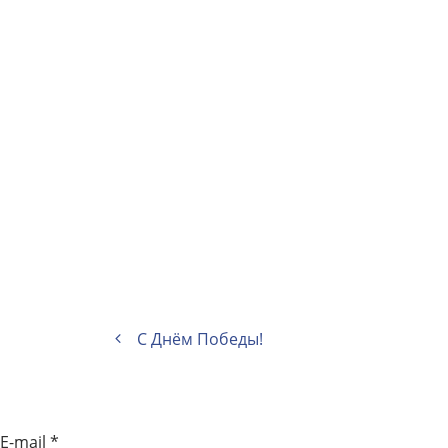
С Днём Победы!
E-mail
*