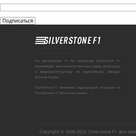
На протяжении 15 лет компания SilverStone F1
производит высококачественные радар-детекторы
и видеорегистраторы на крупнейших заводах
Южной Кореи.
SilverStone F1 занимает лидирующие позиции на
Российском и Узбекском рынке.
Copyright © 2008-2023, Silverstone F1. Все п