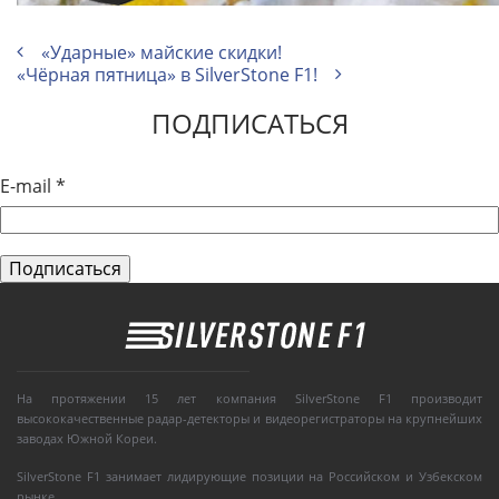
«Ударные» майские скидки!
«Чёрная пятница» в SilverStone F1!
ПОДПИСАТЬСЯ
E-mail
*
На протяжении 15 лет компания SilverStone F1 производит
высококачественные радар-детекторы и видеорегистраторы на крупнейших
заводах Южной Кореи.
SilverStone F1 занимает лидирующие позиции на Российском и Узбекском
рынке.