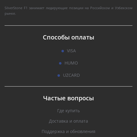
SilverStone F1 занимает лидирующие позиции на Российском и Узбекском
рынке.
Способы оплаты
VISA
HUMO
UZCARD
Частые вопросы
Где купить
Доставка и оплата
Поддержка и обновления