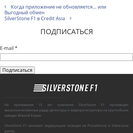
Когда приложение не обновляется… или
Выгодный обмен
SilverStone F1 в Credit Asia
ПОДПИСАТЬСЯ
E-mail
*
На протяжении 15 лет компания SilverStone F1 производит
высококачественные радар-детекторы и видеорегистраторы на крупнейших
заводах Южной Кореи.
SilverStone F1 занимает лидирующие позиции на Российском и Узбекском
рынке.