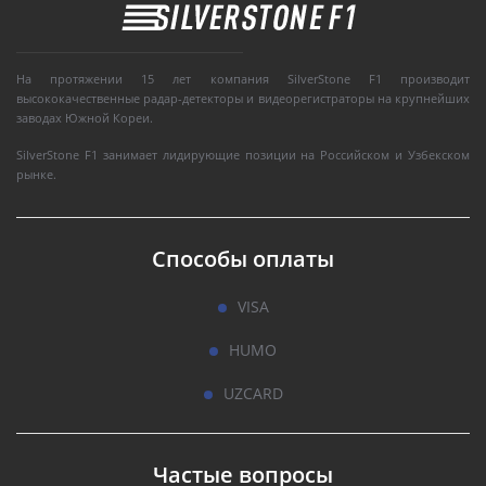
На протяжении 15 лет компания SilverStone F1 производит
высококачественные радар-детекторы и видеорегистраторы на крупнейших
заводах Южной Кореи.
SilverStone F1 занимает лидирующие позиции на Российском и Узбекском
рынке.
Способы оплаты
VISA
HUMO
UZCARD
Частые вопросы