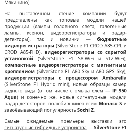
Мякинино)
На выставочном стенде компании будут
представлены как топовые модели нашей
продукции (лампы головного света, галогенные
лампы, ксенон, видеорегистраторы и радар-
детекторы), так и новинки —
бюджетные
видеорегистраторы
(SilverStone F1 CROD A85-CPL и
CROD A85-FHD),
видеорегистраторы со скрытой
установкой
(SilverStone F1 S8-WiFi и S12-WiFi),
компактные видеорегистраторы с магнитным
креплением
(SilverStone F1 A80 Sky и A80-GPS Sky),
видеорегистраторы с процессором Ambarella
(SilverStone F1 Hybrid mini), новые образцы камер
заднего вида (в том числе с омывателем —
IP 950
Aqua
) и конечно же, новые сигнатурные модели
радар-детекторов: полюбившийся всем
Monaco S
и
завоёвывающий популярность
Sochi Z
.
Самые ожидаемые премьеры выставки это
сигнатурные гибридные устройства
—
SilverStone F1