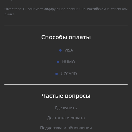
SilverStone F1 занимает лидирующие позиции на Российском и Узбекском
рынке.
Способы оплаты
VISA
HUMO
UZCARD
Частые вопросы
Где купить
Доставка и оплата
Поддержка и обновления