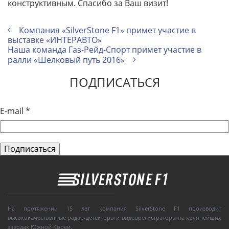
конструктивным. Спасибо за Ваш визит!
Компания «SilverStone F1» примет участие в
выставке «ИНТЕРАВТО»
Наша команда Газ-Рейд-Спорт примет участие в
ралли «Шелковый путь 2016»
ПОДПИСАТЬСЯ
E-mail
*
На протяжении 15 лет компания SilverStone F1 производит
высококачественные радар-детекторы и видеорегистраторы на крупнейших
заводах Южной Кореи.