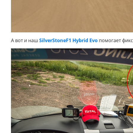
А вот и наш
SilverStoneF1 Hybrid Evo
помогает фикс