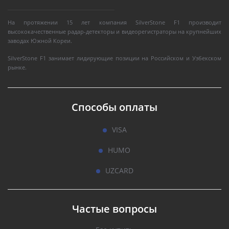
На протяжении 15 лет компания SilverStone F1 производит
высококачественные радар-детекторы и видеорегистраторы на крупнейших
заводах Южной Кореи.
SilverStone F1 занимает лидирующие позиции на Российском и Узбекском
рынке.
Способы оплаты
VISA
HUMO
UZCARD
Частые вопросы