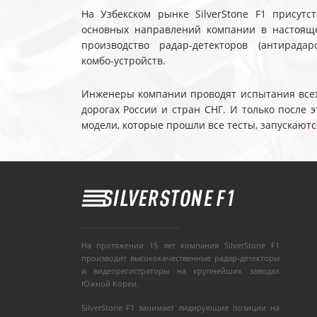
На Узбекском рынке SilverStone F1 присутс
основных направлений компании в настояще
производство радар-детекторов (антирадар
комбо-устройств.
Инженеры компании проводят испытания всех 
дорогах России и стран СНГ. И только после
модели, которые прошли все тесты, запускаютс
На протяжении 15 лет компания SilverStone F1
производит высококачественные радар-детекторы
и видеорегистраторы на крупнейших заводах
Южной Кореи.
SilverStone F1 занимает лидирующие позиции на