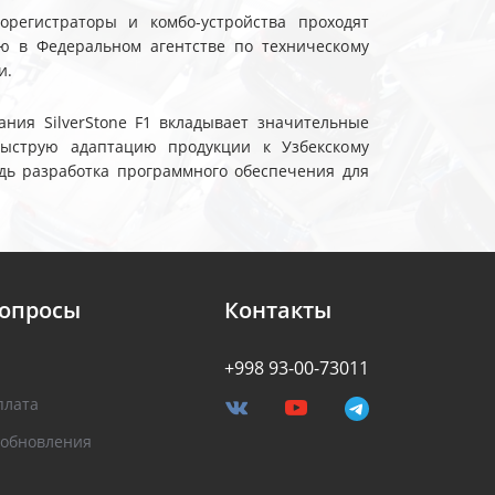
еорегистраторы и комбо-устройства проходят
ю в Федеральном агентстве по техническому
и.
ния SilverStone F1 вкладывает значительные
быструю адаптацию продукции к Узбекскому
дь разработка программного обеспечения для
вопросы
Контакты
+998 93-00-73011
плата
 обновления