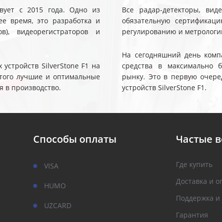
твует с 2015 года. Одно из
Все радар-детекторы, вид
е время, это разработка и
обязательную сертификаци
ов), видеорегистраторов и
регулированию и метрологи
На сегодняшний день компа
устройств SilverStone F1 на
средства в максимально 
 этого лучшие и оптимальные
рынку. Это в первую очере
я в производство.
устройств SilverStone F1.
Способы оплаты
Частые 
Где купить
VISA
Доставка и о
HUMO
Поддержка и
UZCARD
Гарантия