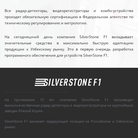
Все радар-детекторы, видеорегистраторы и комбо-устройства
проходят обязательную сертификацию в Федеральном агентстве по
техническому регулированию и метрологии.
На сегодняшний день компания SilverStone F1 вкладывает
значительные средства в максимально быструю адаптацию
продукции к Узбекскому рынку. Это в первую очередь разработка
программного обеспечения для устройств SilverStone F1.
На протяжении 15 лет компания SilverStone F1 производит
высококачественные радар-детекторы и видеорегистраторы на крупнейших
заводах Южной Кореи.
SilverStone F1 занимает лидирующие позиции на Российском и Узбекском
рынке.