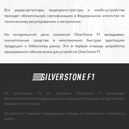
Все радар-детекторы, видеорегистраторы и комбо-устройства
проходят обязательную сертификацию в Федеральном агентстве по
техническому регулированию и метрологии.
На сегодняшний день компания SilverStone F1 вкладывает
значительные средства в максимально быструю адаптацию
продукции к Узбекскому рынку. Это в первую очередь разработка
программного обеспечения для устройств SilverStone F1.
На протяжении 15 лет компания SilverStone F1 производит
высококачественные радар-детекторы и видеорегистраторы на крупнейших
заводах Южной Кореи.
SilverStone F1 занимает лидирующие позиции на Российском и Узбекском
рынке.