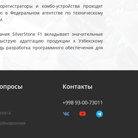
еорегистраторы и комбо-устройства проходят
ю в Федеральном агентстве по техническому
и.
ния SilverStone F1 вкладывает значительные
быструю адаптацию продукции к Узбекскому
дь разработка программного обеспечения для
вопросы
Контакты
+998 93-00-73011
плата
 обновления