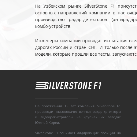
На Узбекском рынке SilverStone F1 присутс
основных направлений компании в настояще
производство радар-детекторов (антирадар
комбо-устройств.
Инженеры компании проводят испытания всех 
дорогах России и стран СНГ. И только после
модели, которые прошли все тесты, запускаютс
На протяжении 15 лет компания SilverStone F1
производит высококачественные радар-детекторы
и видеорегистраторы на крупнейших заводах
Южной Кореи.
SilverStone F1 занимает лидирующие позиции на