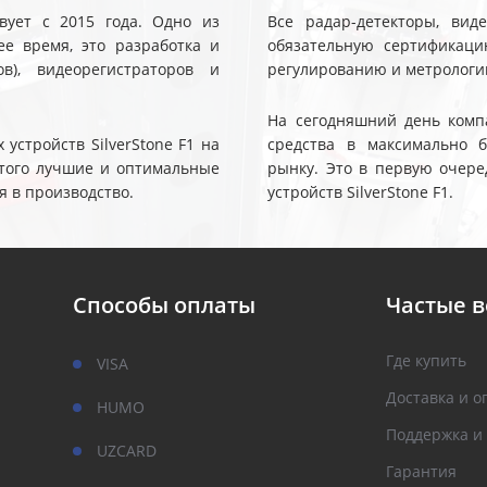
твует с 2015 года. Одно из
Все радар-детекторы, вид
е время, это разработка и
обязательную сертификаци
ов), видеорегистраторов и
регулированию и метрологи
На сегодняшний день компа
устройств SilverStone F1 на
средства в максимально 
 этого лучшие и оптимальные
рынку. Это в первую очере
я в производство.
устройств SilverStone F1.
Способы оплаты
Частые 
Где купить
VISA
Доставка и о
HUMO
Поддержка и
UZCARD
Гарантия