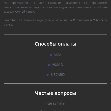
На протяжении 15 лет компания SilverStone F1 производит
высококачественные радар-детекторы и видеорегистраторы на крупнейших
заводах Южной Кореи.
SilverStone F1 занимает лидирующие позиции на Российском и Узбекском
рынке.
Способы оплаты
VISA
HUMO
UZCARD
Частые вопросы
Где купить