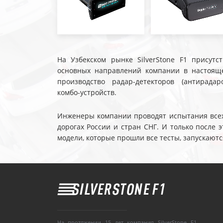
На Узбекском рынке SilverStone F1 присутс
основных направлений компании в настояще
производство радар-детекторов (антирадар
комбо-устройств.
Инженеры компании проводят испытания всех 
дорогах России и стран СНГ. И только после
модели, которые прошли все тесты, запускаютс
На протяжении 15 лет компания SilverStone F1