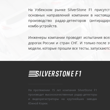
На Узбекском рынке SilverStone F1 присутс
основных направлений компании в настояще
производство радар-детекторов (антирадар
комбо-устройств.
Инженеры компании проводят испытания всех 
дорогах России и стран СНГ. И только после
модели, которые прошли все тесты, запускаютс
На протяжении 15 лет компания SilverStone F1
производит высококачественные радар-детекторы
и видеорегистраторы на крупнейших заводах
Южной Кореи.