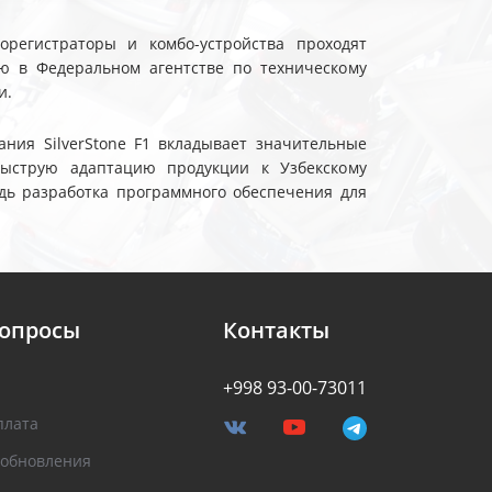
еорегистраторы и комбо-устройства проходят
ю в Федеральном агентстве по техническому
и.
ния SilverStone F1 вкладывает значительные
быструю адаптацию продукции к Узбекскому
дь разработка программного обеспечения для
вопросы
Контакты
+998 93-00-73011
плата
 обновления