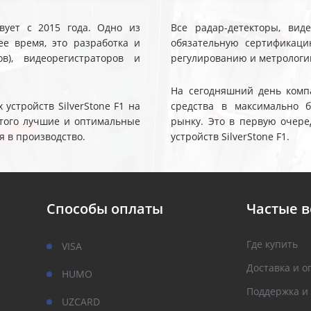
твует с 2015 года. Одно из
Все радар-детекторы, вид
е время, это разработка и
обязательную сертификаци
ов), видеорегистраторов и
регулированию и метрологи
На сегодняшний день компа
устройств SilverStone F1 на
средства в максимально 
 этого лучшие и оптимальные
рынку. Это в первую очере
я в производство.
устройств SilverStone F1.
Способы оплаты
Частые 
Где купить
VISA
Доставка и о
HUMO
Поддержка и
UZCARD