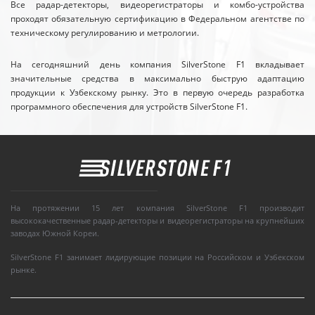
Все радар-детекторы, видеорегистраторы и комбо-устройства
проходят обязательную сертификацию в Федеральном агентстве по
техническому регулированию и метрологии.
На сегодняшний день компания SilverStone F1 вкладывает
значительные средства в максимально быструю адаптацию
продукции к Узбекскому рынку. Это в первую очередь разработка
программного обеспечения для устройств SilverStone F1.
На протяжении 15 лет компания SilverStone F1 производит
высококачественные радар-детекторы и видеорегистраторы на крупнейших
заводах Южной Кореи.
SilverStone F1 занимает лидирующие позиции на Российском и Узбекском
рынке.