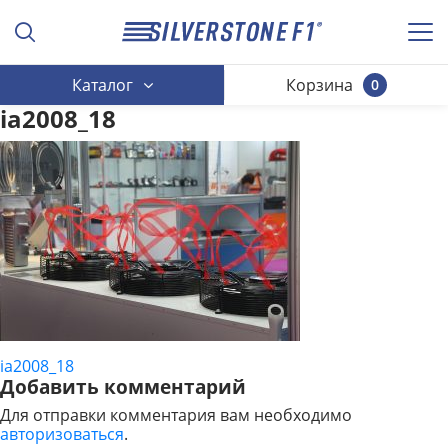
Каталог
Корзина
0
ia2008_18
ia2008_18
НАВИГАЦИЯ
Добавить комментарий
ПО
Для отправки комментария вам необходимо
авторизоваться
.
ЗАПИСЯМ