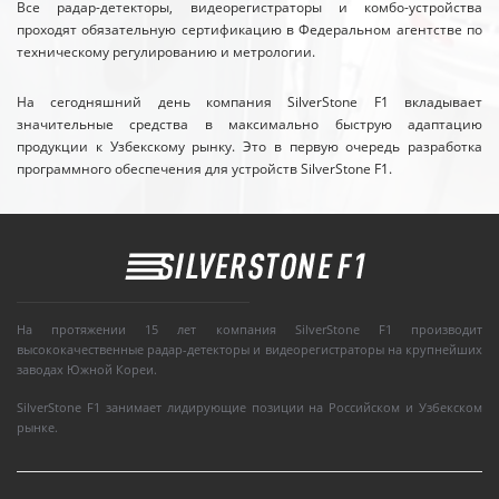
Все радар-детекторы, видеорегистраторы и комбо-устройства
проходят обязательную сертификацию в Федеральном агентстве по
техническому регулированию и метрологии.
На сегодняшний день компания SilverStone F1 вкладывает
значительные средства в максимально быструю адаптацию
продукции к Узбекскому рынку. Это в первую очередь разработка
программного обеспечения для устройств SilverStone F1.
На протяжении 15 лет компания SilverStone F1 производит
высококачественные радар-детекторы и видеорегистраторы на крупнейших
заводах Южной Кореи.
SilverStone F1 занимает лидирующие позиции на Российском и Узбекском
рынке.