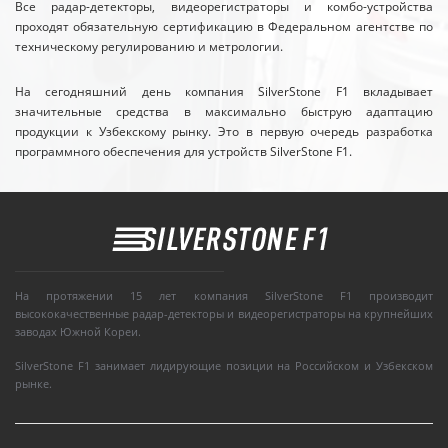
Все радар-детекторы, видеорегистраторы и комбо-устройства
проходят обязательную сертификацию в Федеральном агентстве по
техническому регулированию и метрологии.
На сегодняшний день компания SilverStone F1 вкладывает
значительные средства в максимально быструю адаптацию
продукции к Узбекскому рынку. Это в первую очередь разработка
программного обеспечения для устройств SilverStone F1.
На протяжении 15 лет компания SilverStone F1 производит
высококачественные радар-детекторы и видеорегистраторы на крупнейших
заводах Южной Кореи.
SilverStone F1 занимает лидирующие позиции на Российском и Узбекском
рынке.