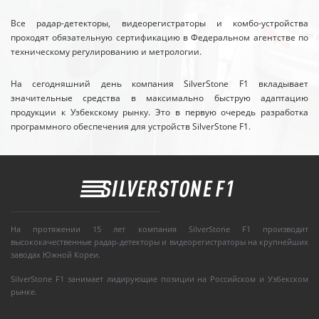
Все радар-детекторы, видеорегистраторы и комбо-устройства
проходят обязательную сертификацию в Федеральном агентстве по
техническому регулированию и метрологии.
На сегодняшний день компания SilverStone F1 вкладывает
значительные средства в максимально быструю адаптацию
продукции к Узбекскому рынку. Это в первую очередь разработка
программного обеспечения для устройств SilverStone F1.
На протяжении 15 лет компания SilverStone F1 производит
высококачественные радар-детекторы и видеорегистраторы на крупнейших
заводах Южной Кореи.
SilverStone F1 занимает лидирующие позиции на Российском и Узбекском
рынке.