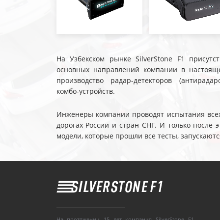
На Узбекском рынке SilverStone F1 присутс
основных направлений компании в настояще
производство радар-детекторов (антирадар
комбо-устройств.
Инженеры компании проводят испытания всех 
дорогах России и стран СНГ. И только после
модели, которые прошли все тесты, запускаютс
На протяжении 15 лет компания SilverStone F1