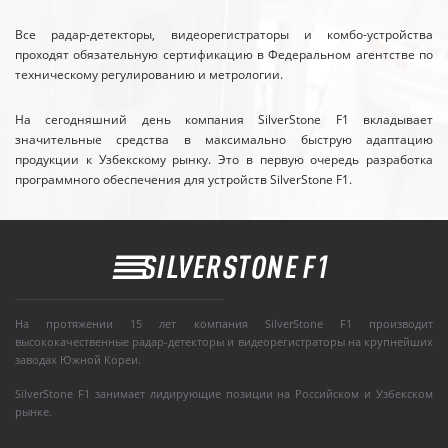
Все радар-детекторы, видеорегистраторы и комбо-устройства
проходят обязательную сертификацию в Федеральном агентстве по
техническому регулированию и метрологии.
На сегодняшний день компания SilverStone F1 вкладывает
значительные средства в максимально быструю адаптацию
продукции к Узбекскому рынку. Это в первую очередь разработка
программного обеспечения для устройств SilverStone F1.
На протяжении 15 лет компания SilverStone F1 производит
высококачественные радар-детекторы и видеорегистраторы на крупнейших
заводах Южной Кореи.
SilverStone F1 занимает лидирующие позиции на Российском и Узбекском
рынке.