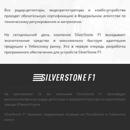
Все радар-детекторы, видеорегистраторы и комбо-устройства
проходят обязательную сертификацию в Федеральном агентстве по
техническому регулированию и метрологии.
На сегодняшний день компания SilverStone F1 вкладывает
значительные средства в максимально быструю адаптацию
продукции к Узбекскому рынку. Это в первую очередь разработка
программного обеспечения для устройств SilverStone F1.
На протяжении 15 лет компания SilverStone F1 производит
высококачественные радар-детекторы и видеорегистраторы на крупнейших
заводах Южной Кореи.
SilverStone F1 занимает лидирующие позиции на Российском и Узбекском
рынке.