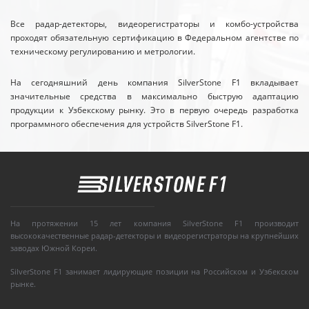
Все радар-детекторы, видеорегистраторы и комбо-устройства
проходят обязательную сертификацию в Федеральном агентстве по
техническому регулированию и метрологии.
На сегодняшний день компания SilverStone F1 вкладывает
значительные средства в максимально быструю адаптацию
продукции к Узбекскому рынку. Это в первую очередь разработка
программного обеспечения для устройств SilverStone F1.
На протяжении 15 лет компания SilverStone F1 производит
высококачественные радар-детекторы и видеорегистраторы на крупнейших
заводах Южной Кореи.
SilverStone F1 занимает лидирующие позиции на Российском и Узбекском
рынке.