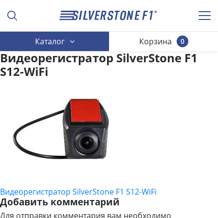
Каталог
Корзина
0
Видеорегистратор SilverStone F1
S12-WiFi
Видеорегистратор SilverStone F1 S12-WiFi
НАВИГАЦИЯ
Добавить комментарий
ПО
Для отправки комментария вам необходимо