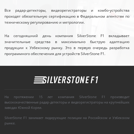
Все радар-детекторы, видеорегистраторы и комбо-устройства
проходят обязательную сертификацию в Федеральном агентстве по
техническому регулированию и метрологии.
На сегодняшний день компания SilverStone F1 вкладывает
значительные средства в максимально быструю адаптацию
продукции к Узбекскому рынку. Это в первую очередь разработка
программного обеспечения для устройств SilverStone F1.
На протяжении 15 лет компания SilverStone F1 производит
высококачественные радар-детекторы и видеорегистраторы на крупнейших
заводах Южной Кореи.
SilverStone F1 занимает лидирующие позиции на Российском и Узбекском
рынке.