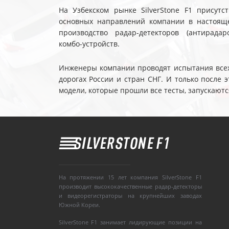
На Узбекском рынке SilverStone F1 присутс
основных направлений компании в настояще
производство радар-детекторов (антирадар
комбо-устройств.
Инженеры компании проводят испытания всех 
дорогах России и стран СНГ. И только после
модели, которые прошли все тесты, запускаютс
На протяжении 15 лет компания SilverStone F1
производит высококачественные радар-детекторы
и видеорегистраторы на крупнейших заводах
Южной Кореи.
SilverStone F1 занимает лидирующие позиции на