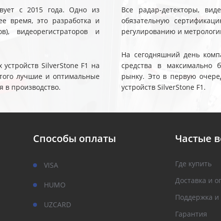
твует с 2015 года. Одно из
Все радар-детекторы, вид
е время, это разработка и
обязательную сертификаци
ов), видеорегистраторов и
регулированию и метрологи
На сегодняшний день компа
устройств SilverStone F1 на
средства в максимально 
 этого лучшие и оптимальные
рынку. Это в первую очере
я в производство.
устройств SilverStone F1.
Способы оплаты
Частые 
Где купить
VISA
Доставка и о
HUMO
Поддержка и
UZCARD
Гарантия