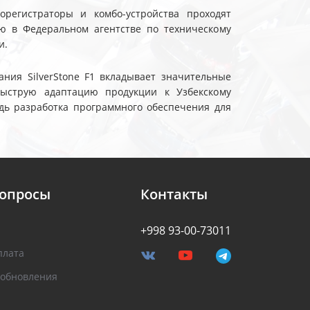
еорегистраторы и комбо-устройства проходят
ю в Федеральном агентстве по техническому
и.
ния SilverStone F1 вкладывает значительные
быструю адаптацию продукции к Узбекскому
дь разработка программного обеспечения для
вопросы
Контакты
+998 93-00-73011
плата
 обновления